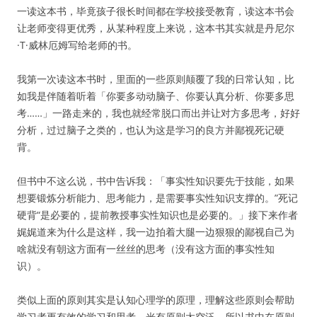
一读这本书，毕竟孩子很长时间都在学校接受教育，读这本书会
让老师变得更优秀，从某种程度上来说，这本书其实就是丹尼尔
·T·威林厄姆写给老师的书。
我第一次读这本书时，里面的一些原则颠覆了我的日常认知，比
如我是伴随着听着「你要多动动脑子、你要认真分析、你要多思
考……」一路走来的，我也就经常脱口而出并让对方多思考，好好
分析，过过脑子之类的，也认为这是学习的良方并鄙视死记硬
背。
但书中不这么说，书中告诉我：「事实性知识要先于技能，如果
想要锻炼分析能力、思考能力，是需要事实性知识支撑的。”死记
硬背“是必要的，提前教授事实性知识也是必要的。」接下来作者
娓娓道来为什么是这样，我一边拍着大腿一边狠狠的鄙视自己为
啥就没有朝这方面有一丝丝的思考（没有这方面的事实性知
识）。
类似上面的原则其实是认知心理学的原理，理解这些原则会帮助
学习者更有效的学习和思考。光有原则太空泛，所以书中在原则