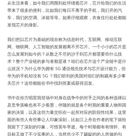
从生活来看，如今我们周围到处环绕着芯片，芯片给我们的生活
带来了很多的便利，比如我们每日不离手的手机，我们开的汽
车，我们的空调、冰箱等等。如果仔细观察，衣食住行处处都能
发现芯片的身影。
我们把以芯片为基础的现在称为信息时代，互联网、移动互联
网、物联网、人工智能的发展都离不开芯片。一个小小的芯片是
怎么发展到如今的？从数之不尽的沙子到芯片都需要些什么技
术？整个产业链的参与者都是谁？咱们在芯片这个产业链中是什
么状况？为什么华为拥有 5G 通信领先技术与芯片设计能力，但
华为的手机却没有 5G ？我们听到的美国对咱们的制裁有多少事
关芯片？这些都能在书中找到答案或获得启发。
书中在你方唱罢我登场中对身在战争中的对手之间的各种选择以
及竞争策略也有不少着墨，伴随的就是各个时期的重要人物和国
家的决策，以及这些力量交织在一起所对应的阶段性结果，这里
面的有些人有些事让人印象深刻，比如江上舟在作者的笔下就给
我留下了深刻的印象，可惜英年早逝。每个时期都有有情怀、有
目标又做了不少实事的人，当然也少不了龌龊的的人所做的勾