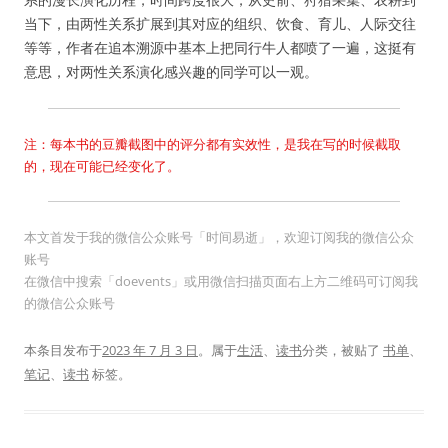
当下，由两性关系扩展到其对应的组织、饮食、育儿、人际交往
等等，作者在追本溯源中基本上把同行牛人都喷了一遍，这挺有
意思，对两性关系演化感兴趣的同学可以一观。
注：每本书的豆瓣截图中的评分都有实效性，是我在写的时候截取
的，现在可能已经变化了。
本文首发于我的微信公众账号「时间易逝」，欢迎订阅我的微信公众
账号
在微信中搜索「doevents」或用微信扫描页面右上方二维码可订阅我
的微信公众账号
本条目发布于
2023 年 7 月 3 日
。属于
生活
、
读书
分类，被贴了
书单
、
笔记
、
读书
标签。