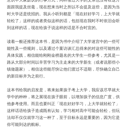
面跟我提及丝毫，现在想来当时之所以不会提及这些，是因为当
时大学还是统招的。我从小听到都是「现在好好学习，上大学就
轻松了」这样的或者类似这样的话，包括现在我时不时依旧会听
到这样的话，现在给孩子说这样的话是不合时宜的。
读着一般还推荐这本书，是因为书中介绍了大学迷宫中的一些可
能性及一些规则，以及通过个案访谈汇总得来的对这些可能性的
具体实践，相信能给刚刚金榜题名的大学生一些参考，尤其是一
路从大部分时间以辛苦学习为主走来的大学新生（或者说那些小
镇做题家），相信这些能尽快让他们渡过不适期，尽快确立自己
的新目标并为之前行。
这本书给我的启发是，将来如果孩子考上大学，我应该尽早就大
学中的种种，将之展现在孩子眼前，以增加孩子的信息广度，供
他参考使用。而且也要纠正「现在好好学习，上大学就轻松了」
这样话语给孩子造成既有认知，学习相对高中可能会轻松，但玩
法却不仅仅就学习这一种了，至于目标永远是重要的，因为它是
你可能到达的航标。