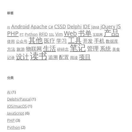
标签
JS
Android
Apache
CSSD
Delphi
IDE
jQuery
Java
C#
AI
产品
书单
PHP
Web
RFID
Vim
Python
PT
SSL
互联网
其他
工具
医疗
学习
手机
开发
数据库
使用
公众号
笔记
生活
管理
系统
物联网
方法
旅游
碎碎念
美食
读书
设计
项目
配置
追溯
记录
阅读
分类
AI
(1)
Delphi/Pascal
(1)
iOS/macOS
(1)
JavaScript
(6)
PHP
(3)
Python
(2)