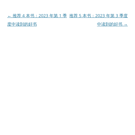
文
←
推荐 4 本书：2023 年第 1 季
推荐 5 本书：2023 年第 3 季度
章
度中读到的好书
中读到的好书
→
导
航