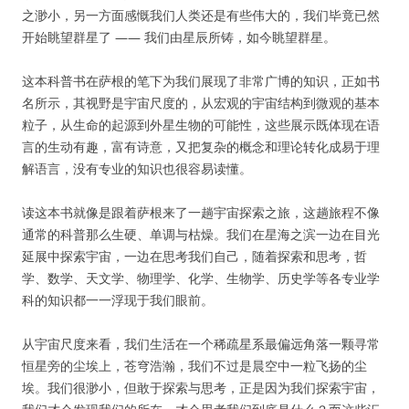
之渺小，另一方面感慨我们人类还是有些伟大的，我们毕竟已然
开始眺望群星了 —— 我们由星辰所铸，如今眺望群星。
这本科普书在萨根的笔下为我们展现了非常广博的知识，正如书
名所示，其视野是宇宙尺度的，从宏观的宇宙结构到微观的基本
粒子，从生命的起源到外星生物的可能性，这些展示既体现在语
言的生动有趣，富有诗意，又把复杂的概念和理论转化成易于理
解语言，没有专业的知识也很容易读懂。
读这本书就像是跟着萨根来了一趟宇宙探索之旅，这趟旅程不像
通常的科普那么生硬、单调与枯燥。我们在星海之滨一边在目光
延展中探索宇宙，一边在思考我们自己，随着探索和思考，哲
学、数学、天文学、物理学、化学、生物学、历史学等各专业学
科的知识都一一浮现于我们眼前。
从宇宙尺度来看，我们生活在一个稀疏星系最偏远角落一颗寻常
恒星旁的尘埃上，苍穹浩瀚，我们不过是晨空中一粒飞扬的尘
埃。我们很渺小，但敢于探索与思考，正是因为我们探索宇宙，