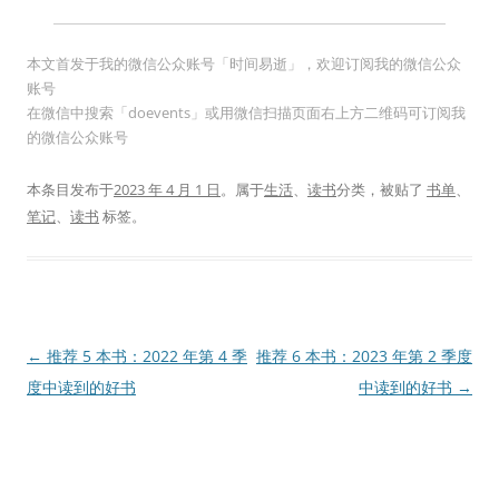
本文首发于我的微信公众账号「时间易逝」，欢迎订阅我的微信公众
账号
在微信中搜索「doevents」或用微信扫描页面右上方二维码可订阅我
的微信公众账号
本条目发布于
2023 年 4 月 1 日
。属于
生活
、
读书
分类，被贴了
书单
、
笔记
、
读书
标签。
文
←
推荐 5 本书：2022 年第 4 季
推荐 6 本书：2023 年第 2 季度
章
度中读到的好书
中读到的好书
→
导
航