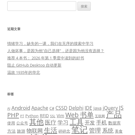
搜
索：
近期文章
情绪学习，缺失的一课，我们在无序的摸索中学习
人做坏事，是因为他”自己选择”，还是因为他没有选择？
推荐 4 本书： 2026 年第 1 季度中读到的好书
阻止 GitHub Desktop 自动更新
温故 1935年的华北
标签
JS
Android
Apache
CSSD
Delphi
IDE
jQuery
Java
C#
AI
产品
书单
PHP
Web
RFID
Vim
Python
PT
SSL
互联网
其他
工具
医疗
学习
手机
开发
数据库
使用
公众号
笔记
生活
管理
系统
物联网
方法
旅游
碎碎念
美食