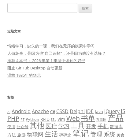
搜
索：
近期文章
情绪学习，缺失的一课，我们在无序的摸索中学习
人做坏事，是因为他”自己选择”，还是因为他没有选择？
推荐 4 本书： 2026 年第 1 季度中读到的好书
阻止 GitHub Desktop 自动更新
温故 1935年的华北
标签
JS
Android
Apache
CSSD
Delphi
IDE
jQuery
Java
C#
AI
产品
书单
PHP
Web
RFID
Vim
Python
PT
SSL
互联网
其他
工具
医疗
学习
手机
开发
数据库
使用
公众号
笔记
生活
管理
系统
物联网
方法
旅游
碎碎念
美食