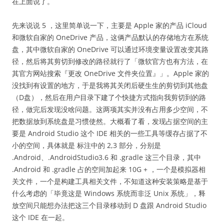
在上面说了。
先来说说 5 ，这里简单说一下，主要是 Apple 家的产品 iCloud
和微软自家的 OneDrive 产品，这俩产品默认的存储地方在系统
盘，其中微软自家的 OneDrive 可以通过环境变量设置改变其路
径，然后将其剪切到修改的路径就行了「微软官方也有方法，在
其官方网站搜索『更改 OneDrive 文件夹位置』」。Apple 家的
没找到有设置的地方，于是我将其关闭后硬生生的剪切到其他盘
（D盘），然后在用户目录下建了个快捷方式指向我剪切到的路
径，做完后发现没啥问题。这两项其实并没有占用多少空间，不
把数据放到系统盘是习惯使然。大概看了看，发现占据空间的主
要是 Android Studio 这个 IDE 相关的一些工具等缓存占据了不
小的空间，具体就是 标注中的 2,3 部分，分别是
.Android、.AndroidStudio3.6 和 .gradle 这三个目录，其中
.Android 和 .gradle 占的空间加起来 10G + ，一个是模拟器相
关文件，一个是构建工具相关文件，不知道这种安装策略是基于
什么考虑的「毕竟这是 Windows 系统而非泛 Unix 系统」，释
放空间只能想办法把这三个目录移动到 D 盘跟 Android Studio
这个 IDE 在一起。