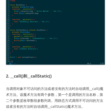
2. __call()和__callStatic()
当调用对象不可访问的方法或者没有的方法时自动调用__call()魔
术方法。该魔术方法有两个参数，第一个是调用的方法名称，第
二个参数是枚举数组参数列表。用静态方式调用不可访问的方法
或者没有的方法时自动调用__callStatic()魔术方法。