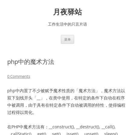
跳
至
月夜驿站
正
文
工作生活中的只言片语
菜单
php中的魔术方法
0 Comments
php中内置了不少被赋予魔术性质的「魔术方法」，魔术方法以
双下划线开头「__」，在类中使用，在特定的条件下自动在程序
中被调用，由于具有在特定条件下自动被调用的特性，使得编程
过程得以简化。
在PHP中魔术方法有：__construct(), __destruct(), __call(),
__callStatic(), __get(), __set(), __isset(), __unset(), __sleep(),