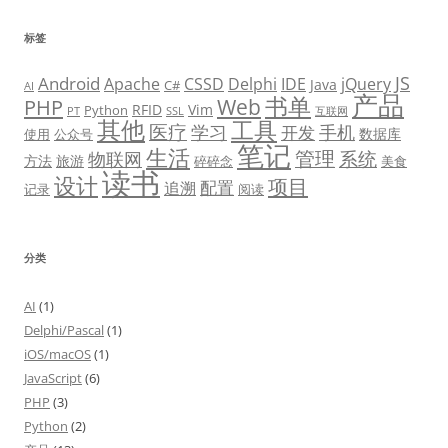
标签
JS
Android
Apache
CSSD
Delphi
IDE
jQuery
Java
C#
AI
产品
书单
PHP
Web
RFID
Vim
Python
PT
SSL
互联网
其他
工具
医疗
学习
手机
开发
数据库
使用
公众号
笔记
生活
管理
系统
物联网
方法
旅游
碎碎念
美食
读书
设计
项目
配置
追溯
记录
阅读
分类
AI
(1)
Delphi/Pascal
(1)
iOS/macOS
(1)
JavaScript
(6)
PHP
(3)
Python
(2)