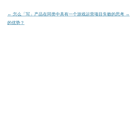
文
←
怎么「写」产品在同类中具有
一个游戏运营项目失败的思考
→
章
的优势？
导
航