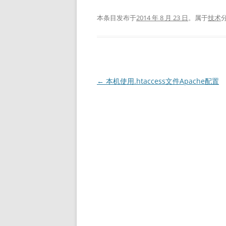
本条目发布于
2014 年 8 月 23 日
。属于
技术
文
←
本机使用.htaccess文件Apache配置
章
导
航