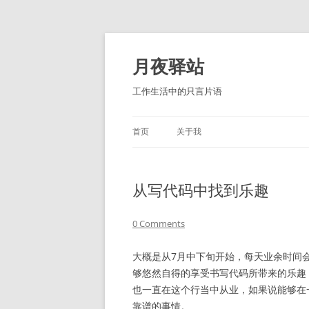
跳
至
正
月夜驿站
文
工作生活中的只言片语
首页
关于我
从写代码中找到乐趣
0 Comments
大概是从7月中下旬开始，每天业余时间
够悠然自得的享受书写代码所带来的乐趣
也一直在这个行当中从业，如果说能够在
靠谱的事情。