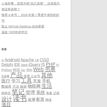
人做坏事，是因为他”自己选择”，还是因为
他没有选择？
推荐 4 本书： 2026 年第 1 季度中读到的好
书
阻止 GitHub Desktop 自动更新
温故 1935年的华北
标签
Android
Apache
CSSD
C#
AI
PHP
JS
Delphi
IDE
jQuery
Java
PT
书单
Web
RFID
Vim
Python
SSL
产品
其他
使用
公众号
互联网
工具
医疗
学习
手机
开发
生活
物联网
数据库
方法
旅游
笔记
管理
系统
碎碎念
美食
记录
读书
设计
配置
追溯
阅读
项目