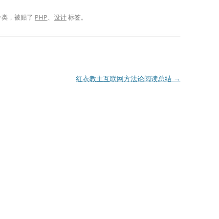
分类，被贴了
PHP
、
设计
标签。
红衣教主互联网方法论阅读总结
→