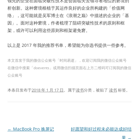
领先的企业在面临突破性技术是会面临失去领导者地位的窘境剖
析创新。这种窘境根植于其运作良好的企业所构建的「价值网
络」，这可能就是吴军博士在《浪潮之巅》中描述的企业的「基
因」。面对这种窘境，作者梳理了阻碍突破性技术的原则和框
架，或许可以利用这些原则和框架避免窘。
以上是 2017 年我的推荐书单，希望能为你选书提供一些参考。
本文首发于我的微信公众账号「时间易逝」，欢迎订阅我的微信公众账号
在微信中搜索「doevents」或用微信扫描页面右上方二维码可订阅我的微信
公众账号
本条目发布于
2018 年 1 月 17 日
。属于
读书
分类，被贴了
读书
标签。
文
←
MacBook Pro 换屏记
好愿望和好过程未必能达成好结
章
果
→