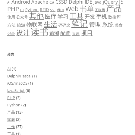
JS
Android
Apache
CSSD
Delphi
IDE
jQuery
Java
C#
AI
产品
书单
PHP
Web
RFID
Vim
Python
PT
SSL
互联网
其他
工具
医疗
学习
手机
开发
数据库
使用
公众号
笔记
生活
管理
系统
物联网
方法
旅游
碎碎念
美食
读书
设计
项目
配置
追溯
记录
阅读
分类
AI
(1)
Delphi/Pascal
(1)
iOS/macOS
(1)
JavaScript
(6)
PHP
(3)
Python
(2)
产品
(13)
家庭
(2)
工作
(37)
工具
(1)