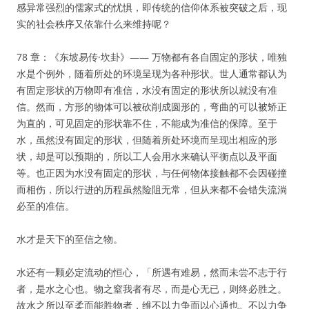
感异常强烈的儒家式的忧惧，即传统的信仰体系被突破之后，现
实的社会秩序又依靠什么来维持呢？
78 章：《东坡易传·坎卦》—— 万物都有各自固定的形状，唯独
水是个例外，随着所处的环境呈现为各种形状。世人通常都认为
有固定形状的万物即有准信，水没有固定的形状所以就没有准
信。然而，方形的物体可以被砍削成圆形的，弯曲的可以被矫正
为直的，可见固定的形状靠不住，不能成为准信的保障。至于
水，虽然没有固定的形状，但随着所处环境而呈现出相应的形
状，却是可以预期的，所以工人会用水来确认平衡点以及平面
等。也正因为水没有固定的形状，与任何物体接触都不会因碰撞
而相伤，所以行进的历程虽然险阻无常，但从来都不会错失流淌
必至的准信。
水才是天下的至信之物。
水还有一颗必定流动的恒心，「所遇有难易，然而未尝不志于行
者，是水之心也。物之窒我者有尽，而是心无已，则终必胜之。
故水之所以至柔而能胜物者，维不以力争而以心通也。不以力争