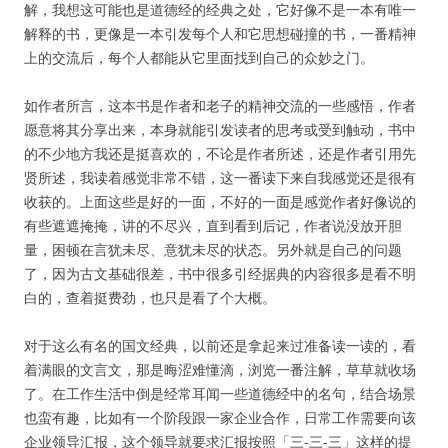
解，我想这可能也是道德经的经典之处，它好像不是一本有唯一
解释的书，更像是一本引发每个人和它思想碰撞的书，一番精神
上的交流后，每个人都能从它里面找到自己的众妙之门。
如作者所言，这本书是作者和老子的精神交流的一些感悟，作者
愿意将其分享出来，本身就能引发读者的思考或受到触动，书中
的不少地方我还是挺喜欢的，不论是作者所述，还是作者引用先
贤所述，我读着感觉非常不错，这一番读下来自我感觉还是很有
收获的。上面这些是好的一面，不好的一面是感觉作者好像说的
有些遮遮掩掩，讲的不尽兴，直到看到后记，作者说没放开胆
量，困顿在言犹未尽、意犹未尽的状态。另外就是自己的问题
了，因为古文基础很差，书中很多引经据典的内容很多是看不明
白的，查着挺费劲，也只是看了个大概。
对于这么有名的国文经典，以前还是拿起来过准备读一读的，看
着满眼的文言文，那是晦涩难懂滴，浏览一番注解，草草就收场
了。在工作生活中倒是经常耳闻一些道德经中的名句，结合场景
也蛮有趣，比如有一个阶段跟一家企业合作，日常工作需要向该
企业领导汇报，这个领导就要求汇报按照「三-三-三」这样的提