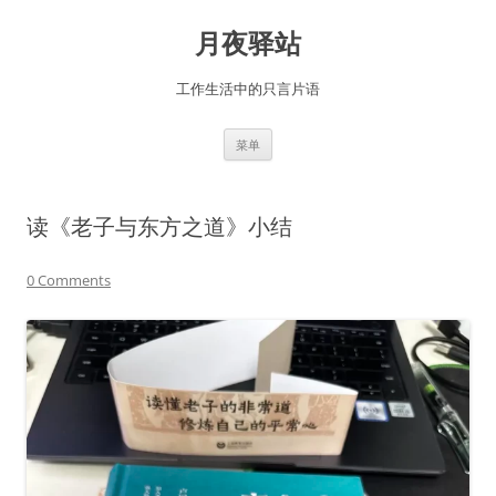
跳
至
月夜驿站
正
文
工作生活中的只言片语
菜单
读《老子与东方之道》小结
0 Comments