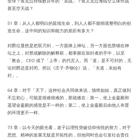
全球？谁见过持续数百年的「圣战」？谁又见过海陆空立体作战
甚至空天战？
51 章：从人人都明白的延续生命，到人人都不能彻底整明白的创
造生命，这中间的知识和能力的差距有多大？
封爵位显然是把双刃剑，一方面捧上神坛，另一方面也禁锢在神
坛之上，封禁或解除的解释权，都掌握在加封者的手中，以至
「教会」 CEO 成了「上帝」的代言人。而「道」是不可封的，无
论封爵还是封闭。所以《庄子·齐物论》说，「夫道，未始有
封」。
64 章：对于「天下」这种社会共同体来说，慎终如始，真正做到
不忘初心，可能是很难很难的，那就难在：第一，坐上金銮殿和
遥望金銮殿的感觉是不一样的；第二，坐上金銮殿后由他人布置
的环境更不一样。
73 章：以今天的眼光看，老子以理性突破信仰传统的努力，对于
思想、精神的发展无疑是开拓性的，但他同时也会引发社会责任