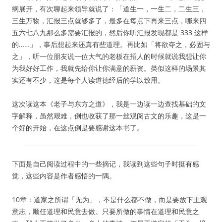
纲展开，有次聊起来领导就说了：「道生一，一生二，二生三，
三生万物，汇报三点就够多了，最多在每点下再来三点，哪来四
五六七八九那么多需要汇报的，然后你听汇报发现都是 333 这样
的……」，事后想起来还真有些道理。再比如「将欲夺之，必固与
之」，听一位朋友说一位大气的老板在招人的时候就说我想让你
为我好好工作，我就先给你让你满意的薪资。类似这样的场景其
实还有不少，这是每个人读道德经后的学以致用。
这次读这本《老子与东方之道》，我是一边读一边查找基础的文
字解释，虽然艰难，倒也收获了那一丝观阅古文的乐趣，这是一
个好的开始，在这点倒是要感谢这本书了。
下面是自己阅读过程中的一些摘记，我读到这些句子时挺有感
觉，这些内容是作者感悟的一隅。
10章：道家之所谓「无为」，不是什么都不做，而是要放下主观
意志，顺任道理和民意去做。只要所做的事情在道理和民意之