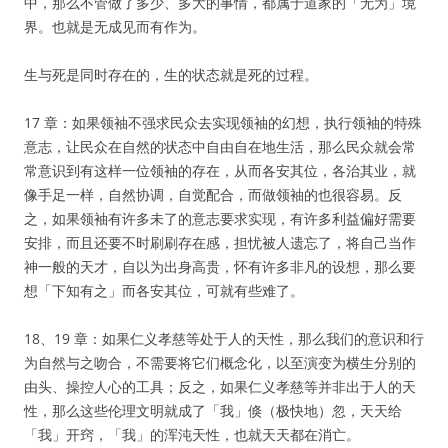
中，那么不管做了多少、多大的事情，都属于道家的「无为」境
界。也就是无成见而有作为。
生与死是同时存在的，生的状态就是死的过程。
17 章：如果领袖不强求民众去实现领袖的幻想，执行领袖的特殊
意志，让民众在自然的状态中自由自在地生活，那么民众就会常
常意识到有这样一位领袖的存在，从而各安其位，各治其业，就
像手足一样，自然协调，自觉配合，而做领袖的也很容易。反
之，如果领袖有许多未了的意志要求实现，有许多利益偏好需要
安排，而且还要不时刷刷存在感，担忧被人遗忘了，将自己当作
神一般的天才，自以为出身高贵，怀有许多非凡的设想，那么要
想「下知有之」而各安其位，可就有些难了。
18、19 章：如果仁义孝慈等处于人的天性，那么我们的意识和行
为自然与之吻合，不需要将它们概念化，以至演变为横生分别的
由头、操控人心的工具；反之，如果仁义孝慈等并非出于人的天
性，那么这些伦理文明就成了「我」倏（极快地）忽，天天给
「我」开窍，「我」的浑沌天性，也就天天都在消亡。