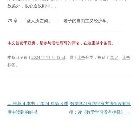
故柔外，以心通故刚中」。
79 章：「圣人执左契」 —— 老子的自由主义经济学。
本文首发于豆瓣，是参与活动后写的评论，在这里做个备份。
本条目发布于
2024 年 11 月 13 日
。属于
读书
分类，被贴了
笔记
、
读书
标签。
文
←
推荐 4 本书：2024 年第 3 季
数学学习有路径有方法但没有捷
章
度中读到的好书
径：读《数学学习没有捷径》
→
导
航