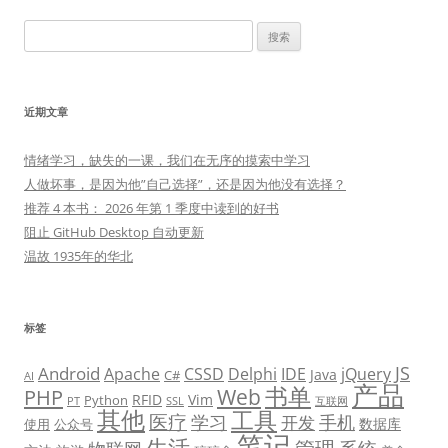
搜
索：
近期文章
情绪学习，缺失的一课，我们在无序的摸索中学习
人做坏事，是因为他”自己选择”，还是因为他没有选择？
推荐 4 本书： 2026 年第 1 季度中读到的好书
阻止 GitHub Desktop 自动更新
温故 1935年的华北
标签
JS
Android
Apache
CSSD
Delphi
IDE
jQuery
Java
C#
AI
产品
书单
PHP
Web
RFID
Vim
Python
PT
SSL
互联网
其他
工具
医疗
学习
手机
开发
数据库
使用
公众号
笔记
生活