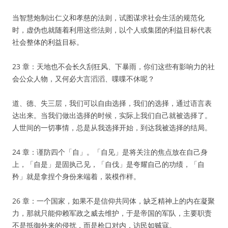
当智慧炮制出仁义和孝慈的法则，试图谋求社会生活的规范化
时，虚伪也就随着利用这些法则，以个人或集团的利益目标代表
社会整体的利益目标。
23 章：天地也不会长久刮狂风、下暴雨，你们这些有影响力的社
会公众人物，又何必大言滔滔、喋喋不休呢？
道、德、失三层，我们可以自由选择，我们的选择，通过语言表
达出来。当我们做出选择的时候，实际上我们自己就被选择了。
人世间的一切事情，总是从我选择开始，到达我被选择的结局。
24 章：谨防四个「自」。「自见」是将关注的焦点放在自己身
上，「自是」是固执己见，「自伐」是夸耀自己的功绩，「自
矜」就是拿捏个身份来端着，装模作样。
26 章：一个国家，如果不是信仰共同体，缺乏精神上的内在凝聚
力，那就只能仰赖军政之威去维护，于是帝国的军队，主要职责
不是抵御外来的侵扰，而是枪口对内，访民如贼寇。