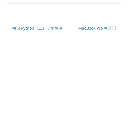
文
←
初识 Python（二）：字符串
MacBook Pro 换屏记
→
章
导
航