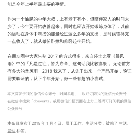
能是今年上半年最主要的事情。
作为一个油腻的中年大叔，上有老下有小，但陪伴家人的时间太
少了，今年要开始改善起来，同时也应该开始锻炼身体了，以前
的运动在身体中积攒的能量经过这么多年的支出，是时候该补充
一点收入了，就从做俯卧撑和仰卧起坐开始。
在朋友圈中大家告别 2017 的方式很多，来自莎士比亚《暴风
雨》中的「凡是过往，皆为序章」这句话我比较喜欢， 无论前方
有多大的暴风雨，2018 我来了，从先干出来一个产品开始，验证
需要验证的，从下半年开始，做一些有趣的小尝试。
本文首发于我的微信公众账号「时间易逝」，欢迎订阅我的微信公众账号
在微信中搜索「doevents」或用微信扫描页面右上方二维码可订阅我的微信
公众账号
本条目发布于
2018 年 1 月 4 日
。属于
工作
、
生活
分类，被贴了
生活
、
管理
标签。