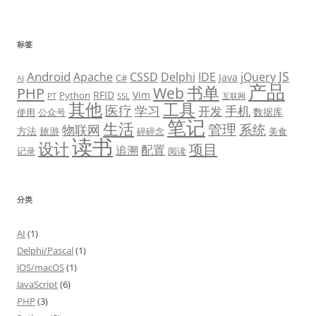
标签
JS
Android
Apache
CSSD
Delphi
IDE
jQuery
Java
C#
AI
产品
书单
PHP
Web
RFID
Vim
Python
PT
SSL
互联网
其他
工具
医疗
学习
手机
开发
数据库
使用
公众号
笔记
生活
管理
系统
物联网
方法
旅游
碎碎念
美食
读书
设计
项目
配置
追溯
记录
阅读
分类
AI
(1)
Delphi/Pascal
(1)
iOS/macOS
(1)
JavaScript
(6)
PHP
(3)