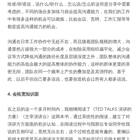
给谁/听谁说，说什么/听什么，怎么说/怎么听这些是分享中需要
考虑的，不同的场合多加练习就会提高沟通能力，在我们的工作
中有很多这样的机会可以锻炼，比如会议、竞聘、工作汇报等等
都是提高沟通能力的机会。
沟通在日常工作协作中无处不在，而且随着团队规模的增大，沟
通显然占据很大一部分的成本，在刨除采用组织扁平化、减少会
议等方式降低沟通的路径长度及层级深度之外，团队整体的沟通
能力的高低会极大的提高整体的协作能力，这样的群体更显的亲
密无间，团队在同一个频率上产生的叠加是及其强悍的。基于
此，以后不但自己要多说说，也要创造机会让所有人都多说说。
4. 会拓宽知识面
在之后的这一个多月时间内，我相继阅读了《TED TALKS 演讲的
力量》《主宰演讲台》这两本书，通过系统性的阅读，建立了对
演讲方方面面的初步认知，在阅读过程中与我那位专业同学给我
说的互相印证，竟然无出左右，这个过程也是挺有趣的。要搁以
前很大程度是不会阅读这方面书籍，当开始尝试以后很大程度上