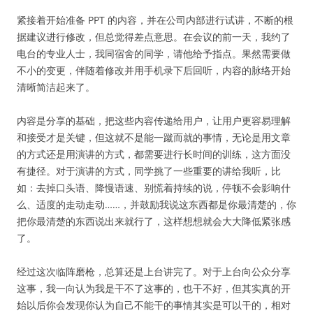
紧接着开始准备 PPT 的内容，并在公司内部进行试讲，不断的根
据建议进行修改，但总觉得差点意思。在会议的前一天，我约了
电台的专业人士，我同宿舍的同学，请他给予指点。果然需要做
不小的变更，伴随着修改并用手机录下后回听，内容的脉络开始
清晰简洁起来了。
内容是分享的基础，把这些内容传递给用户，让用户更容易理解
和接受才是关键，但这就不是能一蹴而就的事情，无论是用文章
的方式还是用演讲的方式，都需要进行长时间的训练，这方面没
有捷径。对于演讲的方式，同学挑了一些重要的讲给我听，比
如：去掉口头语、降慢语速、别慌着持续的说，停顿不会影响什
么、适度的走动走动……，并鼓励我说这东西都是你最清楚的，你
把你最清楚的东西说出来就行了，这样想想就会大大降低紧张感
了。
经过这次临阵磨枪，总算还是上台讲完了。对于上台向公众分享
这事，我一向认为我是干不了这事的，也干不好，但其实真的开
始以后你会发现你认为自己不能干的事情其实是可以干的，相对