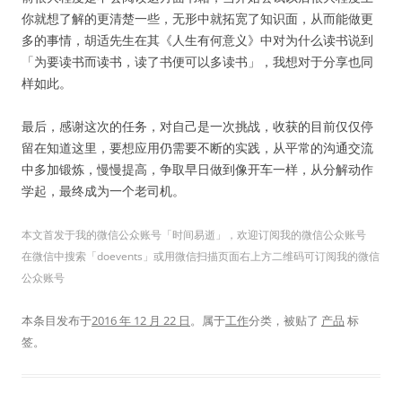
你就想了解的更清楚一些，无形中就拓宽了知识面，从而能做更
多的事情，胡适先生在其《人生有何意义》中对为什么读书说到
「为要读书而读书，读了书便可以多读书」，我想对于分享也同
样如此。
最后，感谢这次的任务，对自己是一次挑战，收获的目前仅仅停
留在知道这里，要想应用仍需要不断的实践，从平常的沟通交流
中多加锻炼，慢慢提高，争取早日做到像开车一样，从分解动作
学起，最终成为一个老司机。
本文首发于我的微信公众账号「时间易逝」，欢迎订阅我的微信公众账号
在微信中搜索「doevents」或用微信扫描页面右上方二维码可订阅我的微信
公众账号
本条目发布于
2016 年 12 月 22 日
。属于
工作
分类，被贴了
产品
标
签。