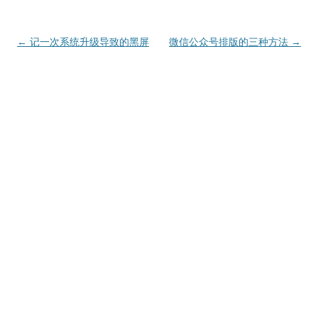
文
←
记一次系统升级导致的黑屏
微信公众号排版的三种方法
→
章
导
航