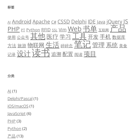
标签
JS
Android
Apache
CSSD
Delphi
IDE
jQuery
Java
C#
AI
产品
书单
PHP
Web
RFID
Vim
Python
PT
SSL
互联网
其他
工具
医疗
学习
手机
开发
数据库
使用
公众号
笔记
生活
管理
系统
物联网
方法
旅游
碎碎念
美食
读书
设计
项目
配置
追溯
记录
阅读
分类
AI
(1)
Delphi/Pascal
(1)
iOS/macOS
(1)
JavaScript
(6)
PHP
(3)
Python
(2)
产品
(13)