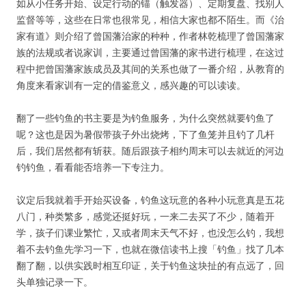
如从小任务开始、设定行动的锚（触发器）、定期复盘、找别人
监督等等，这些在日常也很常见，相信大家也都不陌生。而《治
家有道》则介绍了曾国藩治家的种种，作者林乾梳理了曾国藩家
族的法规或者说家训，主要通过曾国藩的家书进行梳理，在这过
程中把曾国藩家族成员及其间的关系也做了一番介绍，从教育的
角度来看家训有一定的借鉴意义，感兴趣的可以读读。
翻了一些钓鱼的书主要是为钓鱼服务，为什么突然就要钓鱼了
呢？这也是因为暑假带孩子外出烧烤，下了鱼笼并且钓了几杆
后，我们居然都有斩获。随后跟孩子相约周末可以去就近的河边
钓钓鱼，看看能否培养一下专注力。
议定后我就着手开始买设备，钓鱼这玩意的各种小玩意真是五花
八门，种类繁多，感觉还挺好玩，一来二去买了不少，随着开
学，孩子们课业繁忙，又或者周末天气不好，也没怎么钓，我想
着不去钓鱼先学习一下，也就在微信读书上搜「钓鱼」找了几本
翻了翻，以供实践时相互印证，关于钓鱼这块扯的有点远了，回
头单独记录一下。