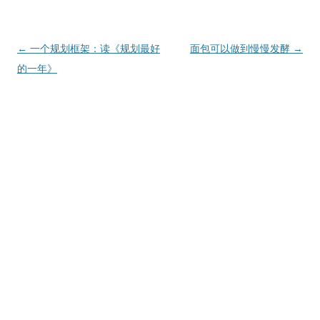
文
←
一个规划框架：读《规划最好
面包可以做到慢慢发酵
→
章
的一年》
导
航