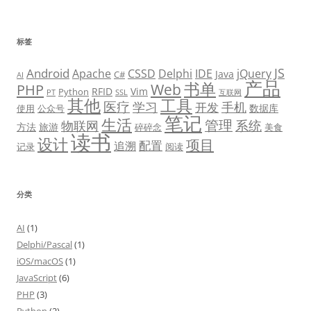
标签
JS
Android
Apache
CSSD
Delphi
IDE
jQuery
Java
C#
AI
产品
书单
PHP
Web
RFID
Vim
Python
PT
SSL
互联网
其他
工具
医疗
学习
手机
开发
数据库
使用
公众号
笔记
生活
管理
系统
物联网
方法
旅游
碎碎念
美食
读书
设计
项目
配置
追溯
记录
阅读
分类
AI
(1)
Delphi/Pascal
(1)
iOS/macOS
(1)
JavaScript
(6)
PHP
(3)