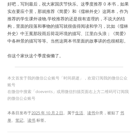
好吧，写到最后，祝大家国庆节快乐。这季度推荐 0 本书，如果
实在要应个景，那就推荐《简爱》和《儒林外史》这两本，作为
推荐的学生课外读物,学校推荐的还是很有道理的，不说大的结
构，里面的段落和事物的描写就很值得阅读和学习，比如《儒林
外史》中王冕那段雨后荷花环境的描写、江里白头浪；《简爱》
中各种景的描写等等。当然这两本书里面的故事讲的也很精彩。
你这个家伙这个季度偷懒了。
本文首发于我的微信公众账号「时间易逝」，欢迎订阅我的微信公众
账号
在微信中搜索「doevents」或用微信扫描页面右上方二维码可订阅我
的微信公众账号
本条目发布于
2025 年 10 月 2 日
。属于
生活
、
读书
分类，被贴了
书
单
、
笔记
、
读书
标签。